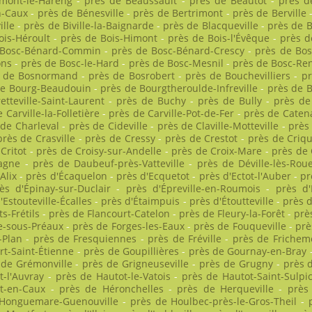
mont-le-Hareng
-
près de Beaussault
-
près de Beautot
-
près d
n-Caux
-
près de Bénesville
-
près de Bertrimont
-
près de Berville
ille
-
près de Biville-la-Baignarde
-
près de Blacqueville
-
près de B
ois-Héroult
-
près de Bois-Himont
-
près de Bois-l'Évêque
-
près d
 Bosc-Bénard-Commin
-
près de Bosc-Bénard-Crescy
-
près de Bos
ons
-
près de Bosc-le-Hard
-
près de Bosc-Mesnil
-
près de Bosc-Re
s de Bosnormand
-
près de Bosrobert
-
près de Bouchevilliers
-
pr
de Bourg-Beaudouin
-
près de Bourgtheroulde-Infreville
-
près de B
etteville-Saint-Laurent
-
près de Buchy
-
près de Bully
-
près de
 Carville-la-Folletière
-
près de Carville-Pot-de-Fer
-
près de Caten
 de Charleval
-
près de Cideville
-
près de Claville-Motteville
-
près
près de Crasville
-
près de Cressy
-
près de Crestot
-
près de Criq
Critot
-
près de Croisy-sur-Andelle
-
près de Croix-Mare
-
près de
agne
-
près de Daubeuf-près-Vatteville
-
près de Déville-lès-Rou
Alix
-
près d'Écaquelon
-
près d'Ecquetot
-
près d'Ectot-l'Auber
-
pr
ès d'Épinay-sur-Duclair
-
près d'Épreville-en-Roumois
-
près d'
'Estouteville-Écalles
-
près d'Étaimpuis
-
près d'Étoutteville
-
près d
s-Frétils
-
près de Flancourt-Catelon
-
près de Fleury-la-Forêt
-
prè
e-sous-Préaux
-
près de Forges-les-Eaux
-
près de Fouqueville
-
prè
-Plan
-
près de Fresquiennes
-
près de Fréville
-
près de Frichem
rt-Saint-Étienne
-
près de Goupillières
-
près de Gournay-en-Bray
 de Grémonville
-
près de Grigneuseville
-
près de Grugny
-
près 
t-l'Auvray
-
près de Hautot-le-Vatois
-
près de Hautot-Saint-Sulpi
t-en-Caux
-
près de Héronchelles
-
près de Herqueville
-
près 
 Honguemare-Guenouville
-
près de Houlbec-près-le-Gros-Theil
-