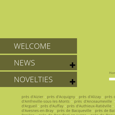
WELCOME
NEWS
Ho
NOVELTIES
près d'Aizier
-
près d'Acquigny
-
près d'Alizay
-
près 
d'Amfreville-sous-les-Monts
-
près d'Anceaumeville
d'Argueil
-
près d'Auffay
-
près d'Authieux-Ratiéville
-
d'Avesnes-en-Bray
-
près de Bacqueville
-
près de Bail