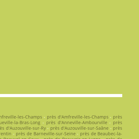
mfreville-les-Champs
-
près d'Amfreville-les-Champs
-
près
eville-la-Bras-Long
-
près d'Anneville-Ambourville
-
près
ès d'Auzouville-sur-Ry
-
près d'Auzouville-sur-Saâne
-
près
rentin
-
près de Barneville-sur-Seine
-
près de Beaubec-la-