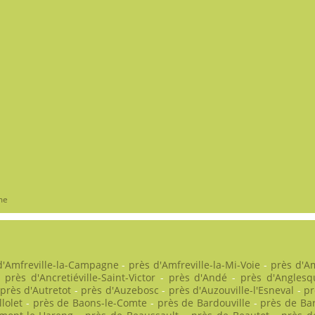
me
d'Amfreville-la-Campagne
-
près d'Amfreville-la-Mi-Voie
-
près d'A
-
près d'Ancretiéville-Saint-Victor
-
près d'Andé
-
près d'Anglesqu
près d'Autretot
-
près d'Auzebosc
-
près d'Auzouville-l'Esneval
-
pr
lolet
-
près de Baons-le-Comte
-
près de Bardouville
-
près de Ba