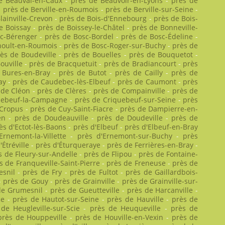
e Beauval-en-Caux
-
près de Beauvoir-en-Lyons
-
près de
-
près de Berville-en-Roumois
-
près de Berville-sur-Seine
-
lainville-Crevon
-
près de Bois-d'Ennebourg
-
près de Bois-
e Boissay
-
près de Boissey-le-Châtel
-
près de Bonneville-
c-Bérenger
-
près de Bosc-Bordel
-
près de Bosc-Édeline
-
noult-en-Roumois
-
près de Bosc-Roger-sur-Buchy
-
près de
ès de Boudeville
-
près de Bouelles
-
près de Bouquetot
-
ouville
-
près de Bracquetuit
-
près de Bradiancourt
-
près
 Bures-en-Bray
-
près de Butot
-
près de Cailly
-
près de
ay
-
près de Caudebec-lès-Elbeuf
-
près de Caumont
-
près
 de Cléon
-
près de Clères
-
près de Compainville
-
près de
uebeuf-la-Campagne
-
près de Criquebeuf-sur-Seine
-
près
 Cropus
-
près de Cuy-Saint-Fiacre
-
près de Dampierre-en-
en
-
près de Doudeauville
-
près de Doudeville
-
près de
ès d'Ectot-lès-Baons
-
près d'Elbeuf
-
près d'Elbeuf-en-Bray
Ernemont-la-Villette
-
près d'Ernemont-sur-Buchy
-
près
'Étréville
-
près d'Éturqueraye
-
près de Ferrières-en-Bray
-
s de Fleury-sur-Andelle
-
près de Flipou
-
près de Fontaine-
s de Franqueville-Saint-Pierre
-
près de Freneuse
-
près de
esnil
-
près de Fry
-
près de Fultot
-
près de Gaillardbois-
-
près de Gouy
-
près de Grainville
-
près de Grainville-sur-
de Grumesnil
-
près de Gueutteville
-
près de Harcanville
-
ce
-
près de Hautot-sur-Seine
-
près de Hauville
-
près de
de Heugleville-sur-Scie
-
près de Heuqueville
-
près de
près de Houppeville
-
près de Houville-en-Vexin
-
près de