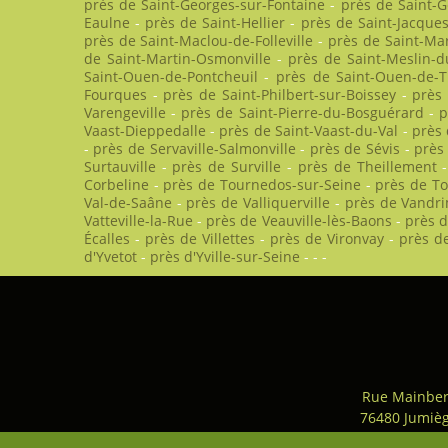
près de Saint-Georges-sur-Fontaine
-
près de Saint-
Eaulne
-
près de Saint-Hellier
-
près de Saint-Jacques
près de Saint-Maclou-de-Folleville
-
près de Saint-Ma
de Saint-Martin-Osmonville
-
près de Saint-Meslin-d
Saint-Ouen-de-Pontcheuil
-
près de Saint-Ouen-de-T
Fourques
-
près de Saint-Philbert-sur-Boissey
-
près 
Varengeville
-
près de Saint-Pierre-du-Bosguérard
-
p
Vaast-Dieppedalle
-
près de Saint-Vaast-du-Val
-
près 
-
près de Servaville-Salmonville
-
près de Sévis
-
près 
Surtauville
-
près de Surville
-
près de Theillement
Corbeline
-
près de Tournedos-sur-Seine
-
près de To
Val-de-Saâne
-
près de Valliquerville
-
près de Vandr
Vatteville-la-Rue
-
près de Veauville-lès-Baons
-
près d
Écalles
-
près de Villettes
-
près de Vironvay
-
près de
d'Yvetot
-
près d'Yville-sur-Seine
-
-
-
Rue Mainber
76480 Jumiè