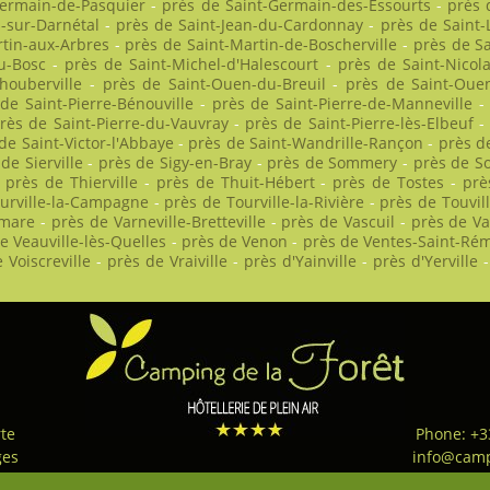
Germain-de-Pasquier
-
près de Saint-Germain-des-Essourts
-
près 
-sur-Darnétal
-
près de Saint-Jean-du-Cardonnay
-
près de Saint
rtin-aux-Arbres
-
près de Saint-Martin-de-Boscherville
-
près de Sa
u-Bosc
-
près de Saint-Michel-d'Halescourt
-
près de Saint-Nicola
houberville
-
près de Saint-Ouen-du-Breuil
-
près de Saint-Ouen
de Saint-Pierre-Bénouville
-
près de Saint-Pierre-de-Manneville
rès de Saint-Pierre-du-Vauvray
-
près de Saint-Pierre-lès-Elbeuf
de Saint-Victor-l'Abbaye
-
près de Saint-Wandrille-Rançon
-
près d
de Sierville
-
près de Sigy-en-Bray
-
près de Sommery
-
près de So
-
près de Thierville
-
près de Thuit-Hébert
-
près de Tostes
-
prè
urville-la-Campagne
-
près de Tourville-la-Rivière
-
près de Touvil
imare
-
près de Varneville-Bretteville
-
près de Vascuil
-
près de Va
e Veauville-lès-Quelles
-
près de Venon
-
près de Ventes-Saint-Ré
 Voiscreville
-
près de Vraiville
-
près d'Yainville
-
près d'Yerville
te
Phone: +3
ges
info@camp