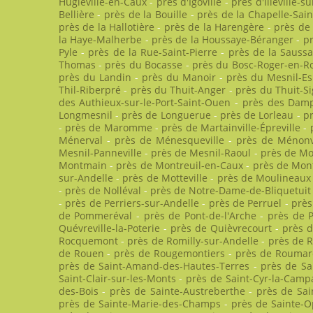
Hugleville-en-Caux
-
près d'Igoville
-
près d'Illeville-s
Bellière
-
près de la Bouille
-
près de la Chapelle-Sai
près de la Hallotière
-
près de la Harengère
-
près de
la Haye-Malherbe
-
près de la Houssaye-Béranger
-
p
Pyle
-
près de la Rue-Saint-Pierre
-
près de la Sauss
Thomas
-
près du Bocasse
-
près du Bosc-Roger-en-R
près du Landin
-
près du Manoir
-
près du Mesnil-E
Thil-Riberpré
-
près du Thuit-Anger
-
près du Thuit-Si
des Authieux-sur-le-Port-Saint-Ouen
-
près des Dam
Longmesnil
-
près de Longuerue
-
près de Lorleau
-
pr
-
près de Maromme
-
près de Martainville-Épreville
-
Ménerval
-
près de Ménesqueville
-
près de Ménonv
Mesnil-Panneville
-
près de Mesnil-Raoul
-
près de Mo
Montmain
-
près de Montreuil-en-Caux
-
près de Mon
sur-Andelle
-
près de Motteville
-
près de Moulineaux
-
près de Nolléval
-
près de Notre-Dame-de-Bliquetuit
-
près de Perriers-sur-Andelle
-
près de Perruel
-
près
de Pommeréval
-
près de Pont-de-l'Arche
-
près de P
Quévreville-la-Poterie
-
près de Quièvrecourt
-
près 
Rocquemont
-
près de Romilly-sur-Andelle
-
près de R
de Rouen
-
près de Rougemontiers
-
près de Roumar
près de Saint-Amand-des-Hautes-Terres
-
près de Sa
Saint-Clair-sur-les-Monts
-
près de Saint-Cyr-la-Cam
des-Bois
-
près de Sainte-Austreberthe
-
près de Sai
près de Sainte-Marie-des-Champs
-
près de Sainte-