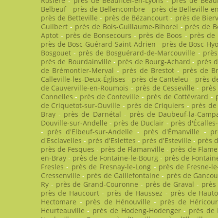
Rosière
-
près de Beauficel-en-Lyons
-
près de Beau
Belbeuf
-
près de Bellencombre
-
près de Belleville-e
près de Betteville
-
près de Bézancourt
-
près de Bierv
Guilbert
-
près de Bois-Guillaume-Bihorel
-
près de B
Aptot
-
près de Bonsecours
-
près de Boos
-
près de
près de Bosc-Guérard-Saint-Adrien
-
près de Bosc-Hy
Bosgouet
-
près de Bosguérard-de-Marcouville
-
prè
près de Bourdainville
-
près de Bourg-Achard
-
près 
de Brémontier-Merval
-
près de Brestot
-
près de Br
Calleville-les-Deux-Églises
-
près de Canteleu
-
près de
de Cauverville-en-Roumois
-
près de Cesseville
-
près
Connelles
-
près de Conteville
-
près de Cottévrard
-
de Criquetot-sur-Ouville
-
près de Criquiers
-
près de 
Bray
-
près de Darnétal
-
près de Daubeuf-la-Camp
Douville-sur-Andelle
-
près de Duclair
-
près d'Écalles-
-
près d'Elbeuf-sur-Andelle
-
près d'Émanville
-
pr
d'Esclavelles
-
près d'Eslettes
-
près d'Esteville
-
près d
près de Fesques
-
près de Flamanville
-
près de Flamet
en-Bray
-
près de Fontaine-le-Bourg
-
près de Fontain
Fresles
-
près de Fresnay-le-Long
-
près de Fresne-le
Cressenville
-
près de Gaillefontaine
-
près de Gancou
Ry
-
près de Grand-Couronne
-
près de Graval
-
près
près de Haucourt
-
près de Haussez
-
près de Hauto
Hectomare
-
près de Hénouville
-
près de Héricour
Heurteauville
-
près de Hodeng-Hodenger
-
près de