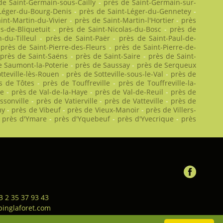
de Saint-Germain-sous-Cailly
-
près de Saint-Germain-sur-
-Léger-du-Bourg-Denis
-
près de Saint-Léger-du-Gennetey
-
int-Martin-du-Vivier
-
près de Saint-Martin-l'Hortier
-
près
s-de-Bliquetuit
-
près de Saint-Nicolas-du-Bosc
-
près de
-du-Tilleul
-
près de Saint-Paër
-
près de Saint-Paul-de-
-
près de Saint-Pierre-des-Fleurs
-
près de Saint-Pierre-de-
-
près de Saint-Saëns
-
près de Saint-Saire
-
près de Saint-
e Saumont-la-Poterie
-
près de Saussay
-
près de Serqueux
tteville-lès-Rouen
-
près de Sotteville-sous-le-Val
-
près de
s de Tôtes
-
près de Touffreville
-
près de Touffreville-la-
le
-
près de Val-de-la-Haye
-
près de Val-de-Reuil
-
près de
ssonville
-
près de Vatierville
-
près de Vatteville
-
près de
my
-
près de Vibeuf
-
près de Vieux-Manoir
-
près de Villers-
-
près d'Ymare
-
près d'Yquebeuf
-
près d'Yvecrique
-
près
3 2 35 37 93 43
inglaforet.com