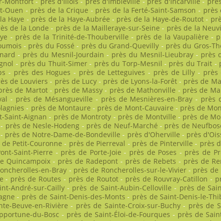
ur-Montfort
-
près d'Illois
-
près d'Imbleville
-
près d'Incarville
-
près
nt-Ouen
-
près de la Crique
-
près de la Ferté-Saint-Samson
-
près 
 la Haye
-
près de la Haye-Aubrée
-
près de la Haye-de-Routot
-
prè
rès de la Londe
-
près de la Mailleraye-sur-Seine
-
près de la Neuvi
aye
-
près de la Trinité-de-Thouberville
-
près de la Vaupalière
-
p
oumois
-
près du Fossé
-
près du Grand-Quevilly
-
près du Gros-The
snard
-
près du Mesnil-Jourdain
-
près du Mesnil-Lieubray
-
près 
gnol
-
près du Thuit-Simer
-
près du Torp-Mesnil
-
près du Trait
-
ps
-
près des Hogues
-
près de Letteguives
-
près de Lilly
-
près
ès de Louviers
-
près de Lucy
-
près de Lyons-la-Forêt
-
près de M
près de Martot
-
près de Massy
-
près de Mathonville
-
près de M
al
-
près de Mésangueville
-
près de Mesnières-en-Bray
-
près 
lagnies
-
près de Montaure
-
près de Mont-Cauvaire
-
près de Mont
t-Saint-Aignan
-
près de Montroty
-
près de Montville
-
près de Mo
-
près de Nesle-Hodeng
-
près de Neuf-Marché
-
près de Neufbos
-
près de Notre-Dame-de-Bondeville
-
près d'Oherville
-
près d'Ois
 de Petit-Couronne
-
près de Pierreval
-
près de Pinterville
-
près d
ont-Saint-Pierre
-
près de Porte-Joie
-
près de Poses
-
près de P
de Quincampoix
-
près de Radepont
-
près de Rebets
-
près de Re
oncherolles-en-Bray
-
près de Roncherolles-sur-le-Vivier
-
près de
e
-
près de Routes
-
près de Routot
-
près de Rouvray-Catillon
-
p
int-André-sur-Cailly
-
près de Saint-Aubin-Celloville
-
près de Sai
pagne
-
près de Saint-Denis-des-Monts
-
près de Saint-Denis-le-Thi
nte-Beuve-en-Rivière
-
près de Sainte-Croix-sur-Buchy
-
près de S
Opportune-du-Bosc
-
près de Saint-Éloi-de-Fourques
-
près de Sain