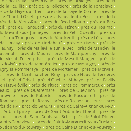
 d'Isneauville
-
près d'Iville
-
près de Jumièges
-
près de la
de la Feuillie
-
près de la Folletière
-
près de la Fontelaye
-
s de la Haye-du-Theil
-
près de la Haye-le-Comte
-
près de
lle-Chant-d'Oisel
-
près de la Neuville-du-Bosc
-
près de la
rès de la Vieux-Rue
-
près du Bec-Hellouin
-
près du Bec-
il
-
près du Hanouard
-
près du Héron
-
près du Houlme
-
du Mesnil-sous-Jumièges
-
près du Petit-Quevilly
-
près du
près du Tronquay
-
près du Vaudreuil
-
près de Léry
-
près
 de Limésy
-
près de Lindebeuf
-
près de Lisors
-
près de
alaunay
-
près de Malleville-sur-le-Bec
-
près de Mandeville
aucomble
-
près de Mauny
-
près de Mauquenchy
-
près de
de Mesnil-Follemprise
-
près de Mesnil-Mauger
-
près de
-de-l'If
-
près de Montérolier
-
près de Montigny
-
près de
rgny-la-Pommeraye
-
près de Mortemer
-
près de Morville-
c
-
près de Neufchâtel-en-Bray
-
près de Neuville-Ferrières
sel
-
près d'Orival
-
près d'Ouville-l'Abbaye
-
près de Pavilly
e Pissy-Pôville
-
près de Pîtres
-
près de Pommereux
-
près
réaux
-
près de Quatremare
-
près de Quevillon
-
près de
nneville
-
près de Robertot
-
près de Rocquefort
-
près de
 Ronchois
-
près de Rosay
-
près de Rosay-sur-Lieure
-
près
rès de Ry
-
près de Sahurs
-
près de Saint-Aignan-sur-Ry
-
nt-Aubin-Épinay
-
près de Saint-Aubin-lès-Elbeuf
-
près de
boult
-
près de Saint-Denis-sur-Scie
-
près de Saint-Didier-
ainte-Geneviève
-
près de Sainte-Marguerite-sur-Duclair
-
t-Étienne-du-Rouvray
-
près de Saint-Étienne-du-Vauvray
-