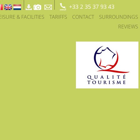
+33 2 35 37 93 43
EISURE & FACILITIES
TARIFFS
CONTACT
SURROUNDINGS
REVIEWS